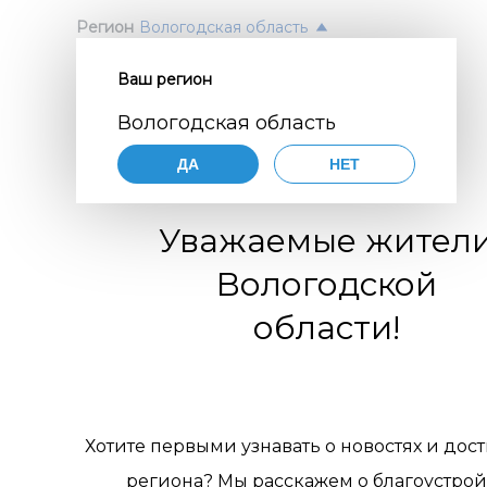
Регион
Вологодская область
Ваш регион
Согл
ПОЛ
Вологодская область
перс
Авт
ДА
НЕТ
орга
Нажимая
согласие
Уважаемые жител
порядке,
цифр
по разви
Вологодской
коммуни
обще
организа
области!
119770001
комм
муниципа
pdn@dial
отн
сайте
htt
требован
пер
персонал
Хотите первыми узнавать о новостях и дос
Цели 
1. Об
региона? Мы расскажем о благоустрой